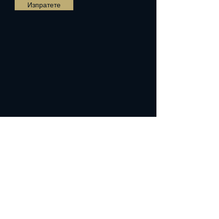
Изпратете
Присъединете се към клуба и
получавайте актуализации за