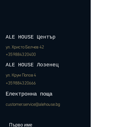
ALE HOUSE Център
ул. Христо Белчев 42
+359884320400
ALE HOUSE Лозенец
ул. Крум Попов 4
+359884320666
Eлектронна поща
customer.service@alehouse.bg
Първо име